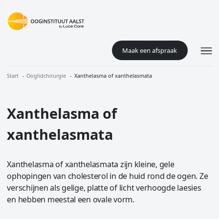
Overslaan en naar de inhoud gaan
Maak een afspraak
Kruimelpad
Start
Ooglidchirurgie
Xanthelasma of xanthelasmata
Xanthelasma of
xanthelasmata
Xanthelasma of xanthelasmata zijn kleine, gele
ophopingen van cholesterol in de huid rond de ogen. Ze
verschijnen als gelige, platte of licht verhoogde laesies
en hebben meestal een ovale vorm.