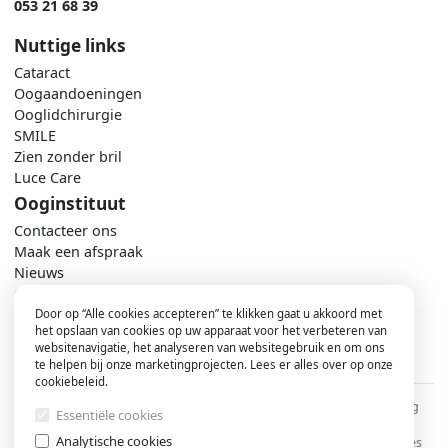
053 21 68 39
Nuttige links
Cataract
Oogaandoeningen
Ooglidchirurgie
SMILE
Zien zonder bril
Luce Care
Ooginstituut
Contacteer ons
Maak een afspraak
Nieuws
Ons team
Praktisch
Door op “Alle cookies accepteren” te klikken gaat u akkoord met
het opslaan van cookies op uw apparaat voor het verbeteren van
websitenavigatie, het analyseren van websitegebruik en om ons
te helpen bij onze marketingprojecten. Lees er alles over op onze
cookiebeleid.
Voet
©2026 - Ooginstituut Aalst
Privacyverklaring
Essentiële cookies
Cookiebeleid
Analytische cookies
Beheer je cookies