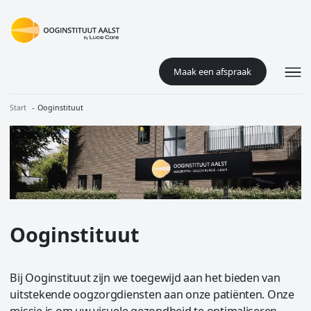
Overslaan en naar de inhoud gaan
Maak een afspraak
Kruimelpad
Start
Ooginstituut
Image
Ooginstituut
Bij Ooginstituut zijn we toegewijd aan het bieden van
uitstekende oogzorgdiensten aan onze patiënten. Onze
missie is om uw visuele gezondheid te optimaliseren,