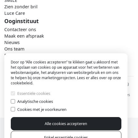
SMILE
Zien zonder bril
Luce Care
Ooginstituut
Contacteer ons
Maak een afspraak
Nieuws
Ons team
Praktisch
Door op “Alle cookies accepteren” te klikken gaat u akkoord met
het opslaan van cookies op uw apparaat voor het verbeteren van
websitenavigatie, het analyseren van websitegebruik en om ons
te helpen bij onze marketingprojecten. Lees er alles over op onze
cookiebeleid.
Voet
©2026 - Ooginstituut Aalst
Privacyverklaring
Cookiebeleid
Essentiële cookies
Beheer je cookies
Analytische cookies
Cookies met je voorkeuren
Alle cookies accepteren
Enkel essentiële cookies