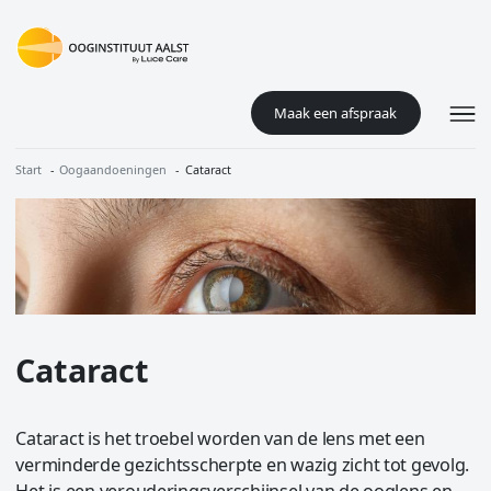
Overslaan en naar de inhoud gaan
Maak een afspraak
Kruimelpad
Start
Oogaandoeningen
Cataract
Image
Cataract
Cataract is het troebel worden van de lens met een
verminderde gezichtsscherpte en wazig zicht tot gevolg.
Het is een verouderingsverschijnsel van de ooglens en