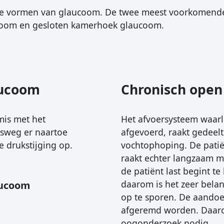
nde vormen van glaucoom. De twee meest voorkomende
oom en gesloten kamerhoek glaucoom.
aucoom
Chronisch ope
mis met het
Het afvoersysteem waarl
gsweg er naartoe
afgevoerd, raakt gedeel
e drukstijging op.
vochtophoping. De patië
raakt echter langzaam m
de patiënt last begint te
daarom is het zeer bela
aucoom
op te sporen. De aandoe
afgeremd worden. Daarom
oogonderzoek nodig.