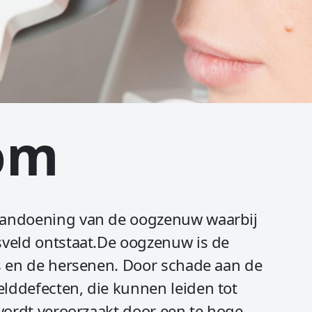
om
aandoening van de oogzenuw waarbij
sveld ontstaat.De oogzenuw is de
s en de hersenen. Door schade aan de
lddefecten, die kunnen leiden tot
 wordt veroorzaakt door een te hoge