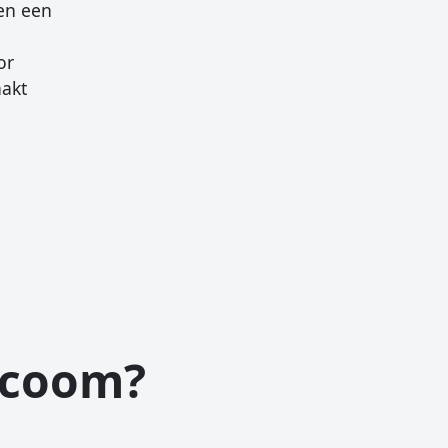
den een
or
aakt
aucoom?