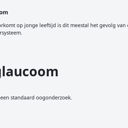
oom
omt op jonge leeftijd is dit meestal het gevolg va
ersysteem.
glaucoom
s een standaard oogonderzoek.