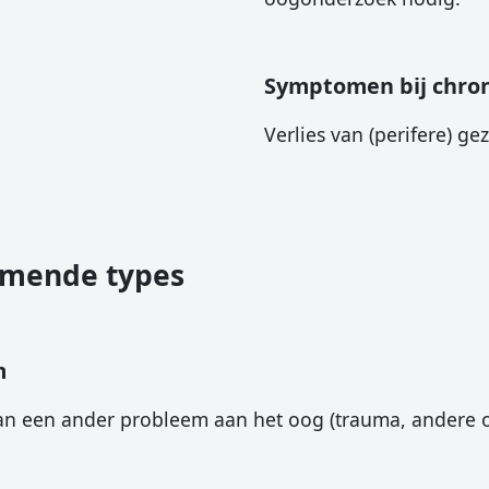
Symptomen bij chron
Verlies van (perifere) ge
omende types
m
an een ander probleem aan het oog (trauma, andere o